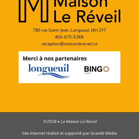
780 rue Saint-Jean, Longueuil, J4H 2Y7
450-670-5268
reception@maisonlereveil.ca
©2018 • La Maison Le Réveil
Site Internet réalisé et supporté par
Gravité Média