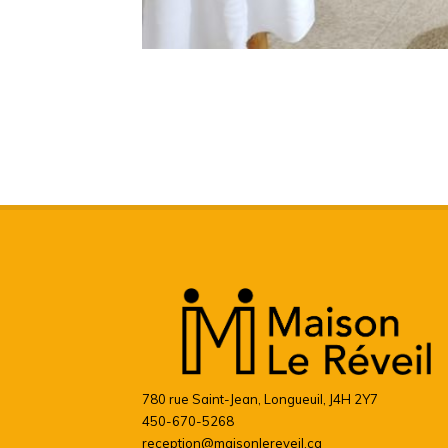
780 rue Saint-Jean, Longueuil, J4H 2Y7
450-670-5268
reception@maisonlereveil.ca