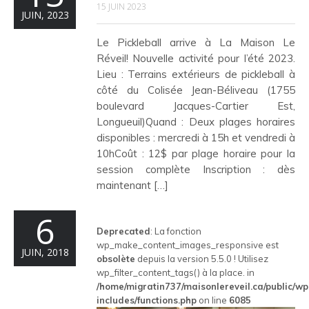
15 JUIN 2023
JUIN, 2023
Le Pickleball arrive à La Maison Le
Réveil! Nouvelle activité pour l’été 2023.
Lieu : Terrains extérieurs de pickleball à
côté du Colisée Jean-Béliveau (1755
boulevard Jacques-Cartier Est,
Longueuil)Quand : Deux plages horaires
disponibles : mercredi à 15h et vendredi à
10hCoût : 12$ par plage horaire pour la
session complète Inscription : dès
maintenant […]
6
Deprecated
: La fonction
wp_make_content_images_responsive est
JUIN, 2018
obsolète
depuis la version 5.5.0 ! Utilisez
wp_filter_content_tags() à la place. in
/home/migratin737/maisonlereveil.ca/public/wp
includes/functions.php
on line
6085