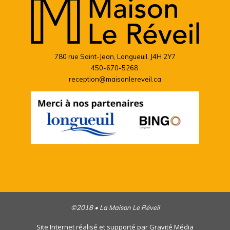
780 rue Saint-Jean, Longueuil, J4H 2Y7
450-670-5268
reception@maisonlereveil.ca
©2018 • La Maison Le Réveil
Site Internet réalisé et supporté par
Gravité Média