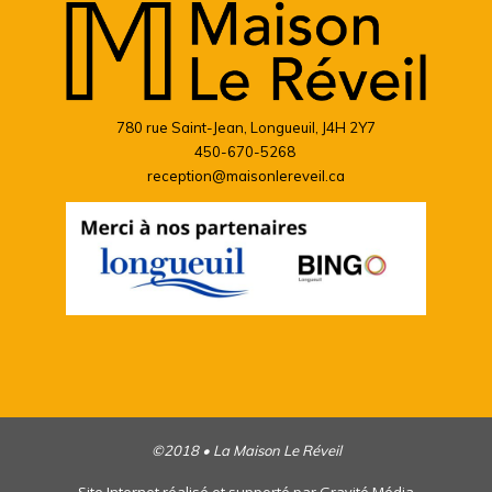
780 rue Saint-Jean, Longueuil, J4H 2Y7
450-670-5268
reception@maisonlereveil.ca
©2018 • La Maison Le Réveil
Site Internet réalisé et supporté par
Gravité Média